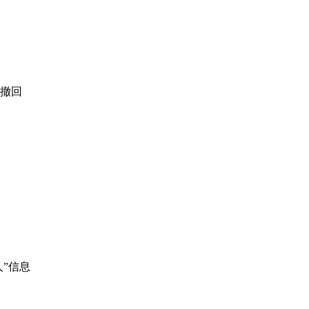
撤回
”信息