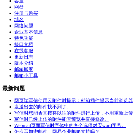
容量
网盘
注册与购买
域名
网络问题
企业基本信息
特色功能
接口文档
在线客服
更新日志
版本介绍
邮箱搬家
邮箱小工具
最新问题
网页端写信使用云附件时提示：邮箱插件提示当前浏览器不
发送出去的邮件找不到了。
写信时您能否直接将以往的附件进行上传，不用重新上传
写信时已经上传的附件能否预览并直接修改。
Webmail页面写信时字体中的各个选项对应word字号。
怎么写加密邮件，网易企业邮箱支持吗？