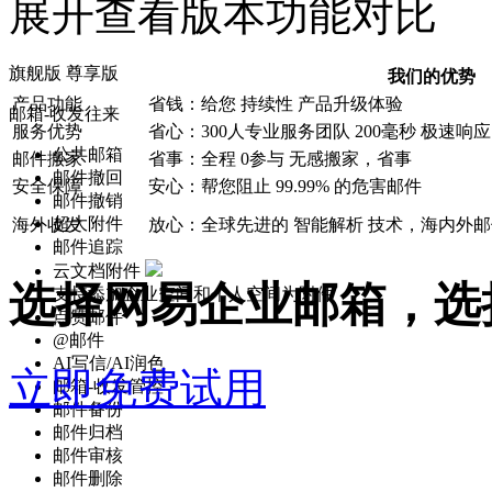
展开查看版本功能对比
旗舰版
尊享版
我们的优势
产品功能
省钱：给您
持续性
产品升级体验
邮箱-收发往来
服务优势
省心：300人专业服务团队
200毫秒
极速响应
公共邮箱
邮件搬家
省事：全程
0参与
无感搬家，省事
邮件撤回
安全保障
安心：帮您阻止
99.99%
的危害邮件
邮件撤销
超大附件
海外收发
放心：全球先进的
智能解析
技术，海内外邮
邮件追踪
云文档附件
选择网易企业邮箱，选
支持添加企业空间和个人空间为附件
点赞邮件
@邮件
AI写信/AI润色
立即免费试用
邮箱-收发管控
邮件备份
邮件归档
邮件审核
邮件删除