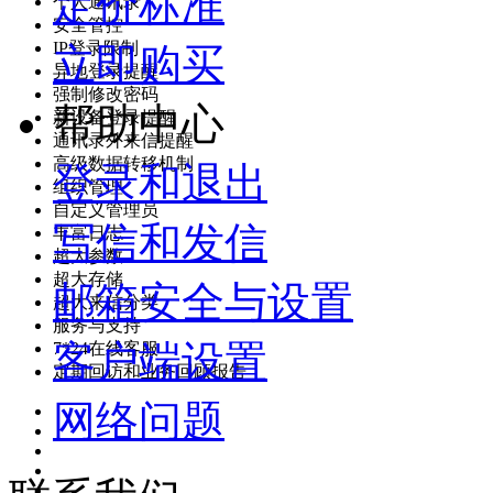
定价标准
个人通讯录
安全管控
IP登录限制
立即购买
异地登录提醒
强制修改密码
帮助中心
新设备登录提醒
通讯录外来信提醒
高级数据转移机制
登录和退出
组织管理
自定义管理员
写信和发信
丰富日志
超大参数
超大存储
邮箱安全与设置
超大来信分类
服务与支持
客户端设置
7*24在线客服
定期回访和业务回顾报告
网络问题