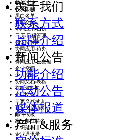
关于我们
收信过滤
收发限制
黑白名单
联系方式
离职交接
协同应用-日历
日历/日程管理
品牌介绍
会议室预定
协同应用-待办
新闻公告
待办
协同应用-云文档
企业空间
功能介绍
个人空间
协同文档/表格
活动公告
在线资料包
企业文化
自定义登录页
媒体报道
自定义启动页
邮件模板
产品&服务
统一邮件签名
组织架构
企业通讯录