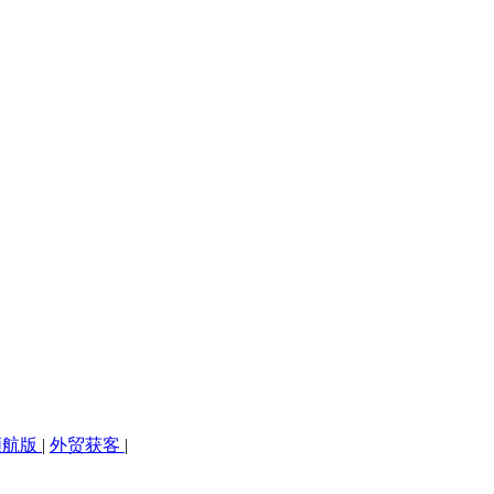
领航版
|
外贸获客
|