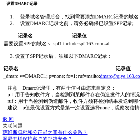
设置DMARC记录
登录域名管理后台，找到需要添加DMARC记录的域名，
设置DMARC记录之前，请务必确保已设置SPF记录;
记录名
记录值
需要设置SPF的域名
v=spf1 include:spf.163.com -all
设置了SPF记录后，添加以下DMARC记录：
记录名
记录值
_dmarc
v=DMARC1; p=none; fo=1; ruf=mailto:
dmarc@qiye.163.c
注意：Dmarc记录里，有两个值可由您来自定义：
p：用于告知收件方，当检测到某邮件存在伪造发件人的情况，收件方
ruf：用于当检测到伪造邮件，收件方须将检测结果发送到哪
建议：p值最优设置方式是第一次设置选择none，观察发信情况一个月
返 回
关联问题：
萨班斯归档和公正邮之间有什么关系？
网易怎样保护客户的邮箱安全？